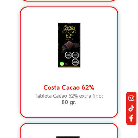
Costa Cacao 62%
Tableta Cacao 62% extra fino:
80 gr.