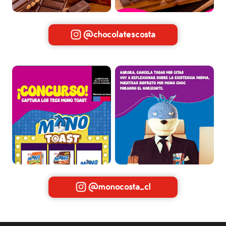
@chocolatescosta
@monocosta_cl