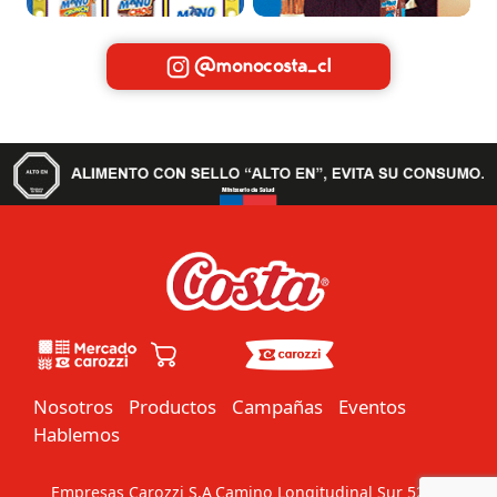
@monocosta_cl
Nosotros
Productos
Campañas
Eventos
Hablemos
Empresas Carozzi S.A
Camino Longitudinal Sur 5201