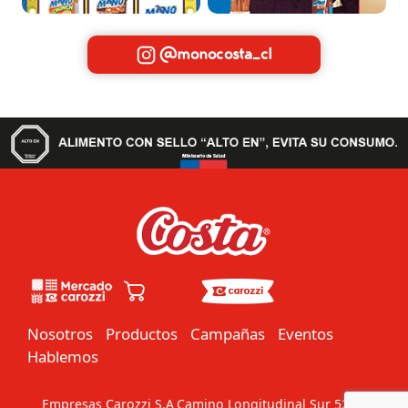
@monocosta_cl
Nosotros
Productos
Campañas
Eventos
Hablemos
Empresas Carozzi S.A
Camino Longitudinal Sur 5201