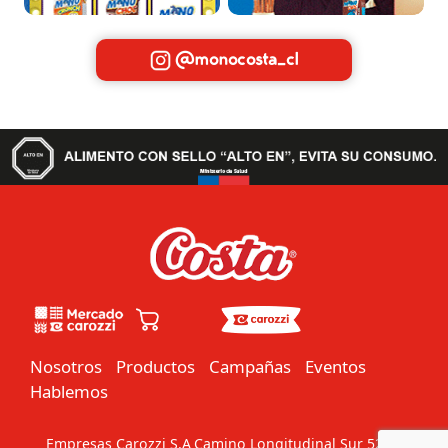
@monocosta_cl
Nosotros
Productos
Campañas
Eventos
Hablemos
Empresas Carozzi S.A
Camino Longitudinal Sur 5201