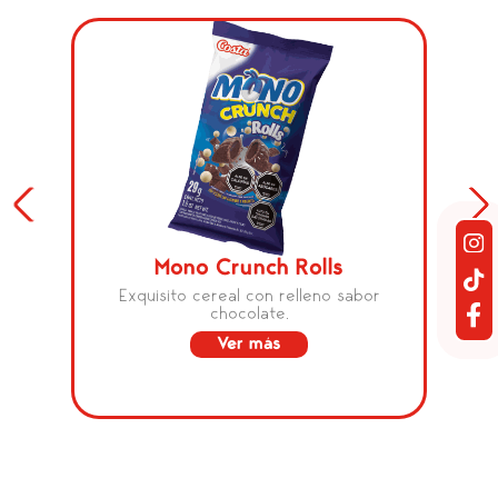
Brownie Chips
Galletas sabor brownie y chips de
chocolate.
Ver más