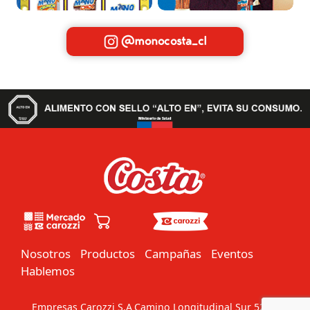
@monocosta_cl
Nosotros
Productos
Campañas
Eventos
Hablemos
Empresas Carozzi S.A
Camino Longitudinal Sur 5201