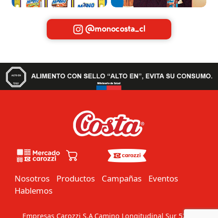
@monocosta_cl
Nosotros
Productos
Campañas
Eventos
Hablemos
Empresas Carozzi S.A
Camino Longitudinal Sur 5201