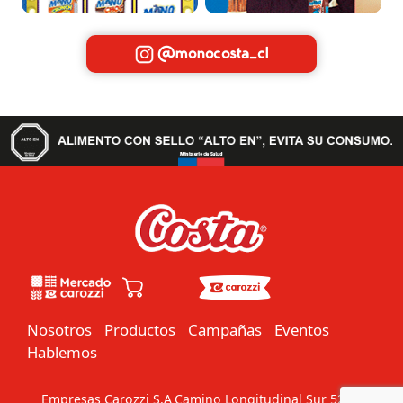
@monocosta_cl
Nosotros
Productos
Campañas
Eventos
Hablemos
Empresas Carozzi S.A
Camino Longitudinal Sur 5201