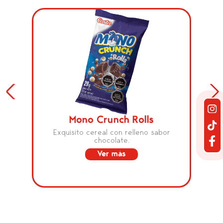
Mono Crunch Rolls
Exquisito cereal con relleno sabor
chocolate.
Ver más