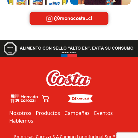
@monocosta_cl
Nosotros
Productos
Campañas
Eventos
Hablemos
Empresas Carozzi S.A
Camino Longitudinal Sur 5201