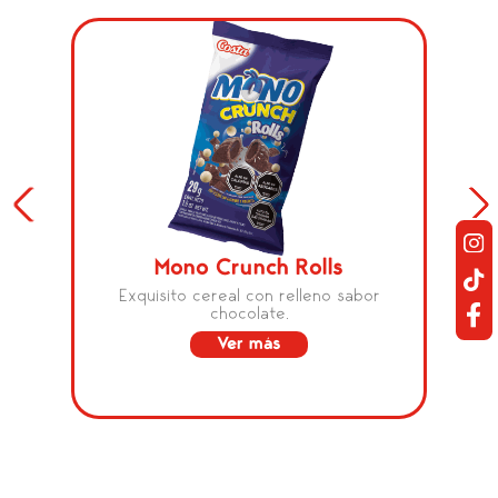
Mono Crunch Rolls
Exquisito cereal con relleno sabor
chocolate.
Ver más