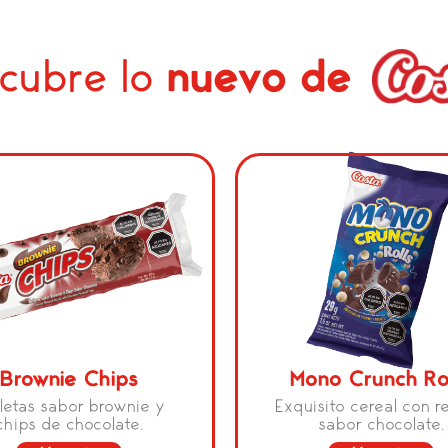
cubre lo
nuevo de
Brownie Chips
Mono Crunch Ro
letas sabor brownie y
Exquisito cereal con r
chips de chocolate.
sabor chocolate.