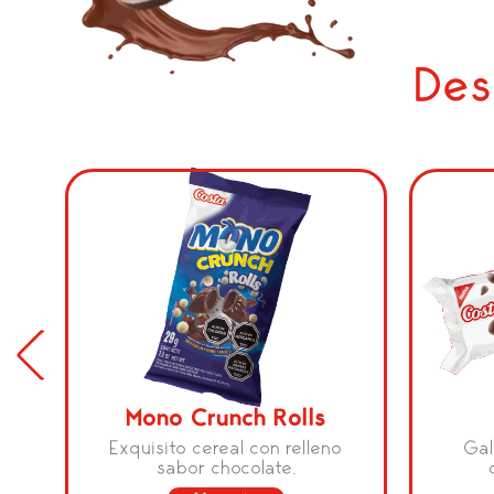
Des
Mono Crunch Rolls
Exquisito cereal con relleno
Gal
sabor chocolate.