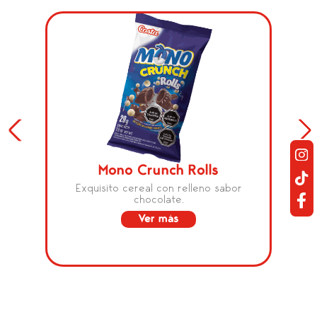
Mono Crunch Rolls
Exquisito cereal con relleno sabor
chocolate.
Ver más