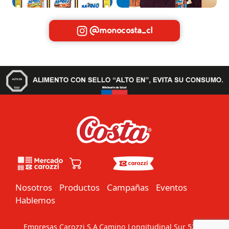
@monocosta_cl
Nosotros
Productos
Campañas
Eventos
Hablemos
Empresas Carozzi S.A
Camino Longitudinal Sur 5201