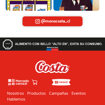
@monocosta_cl
Nosotros
Productos
Campañas
Eventos
Hablemos