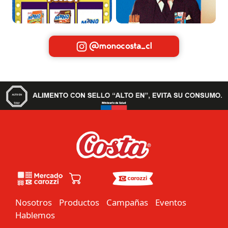
@monocosta_cl
Nosotros
Productos
Campañas
Eventos
Hablemos