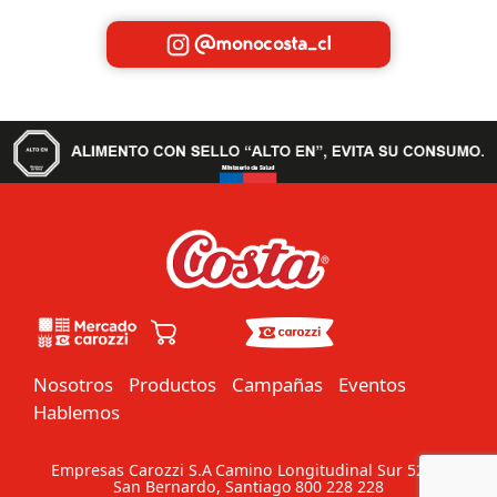
@monocosta_cl
Nosotros
Productos
Campañas
Eventos
Hablemos
Empresas Carozzi S.A
Camino Longitudinal Sur 5201
San Bernardo, Santiago
800 228 228