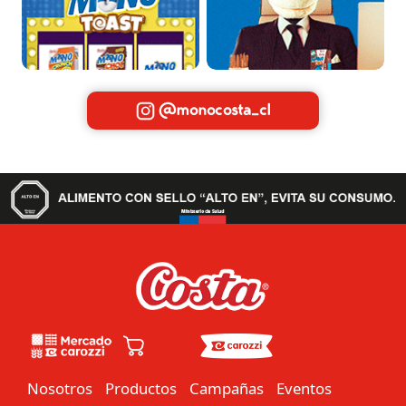
@monocosta_cl
Nosotros
Productos
Campañas
Eventos