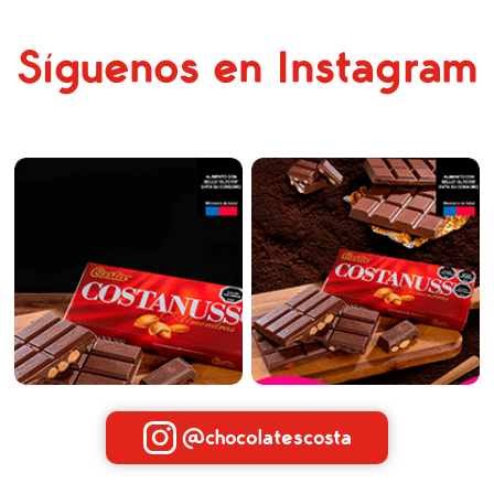
Síguenos en Instagram
@chocolatescosta