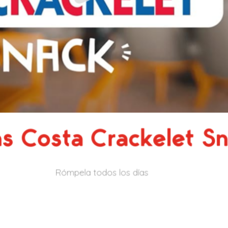
Costanuss
Déjate llevar con Costanuss