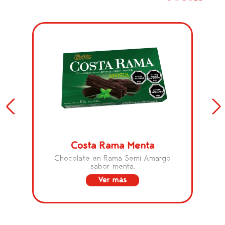
Costa Rama Menta
Chocolate en Rama Semi Amargo
sabor menta.
Ver más