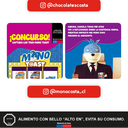
@chocolatescosta
@monocosta_cl